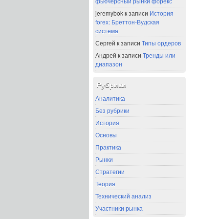
фьючерсный рынки форекс
jeremybok
к записи
История
forex: Бреттон-Вудская
система
Сергей
к записи
Типы ордеров
Андрей
к записи
Тренды или
диапазон
Рубрики
Аналитика
Без рубрики
История
Основы
Практика
Рынки
Стратегии
Теория
Технический анализ
Участники рынка