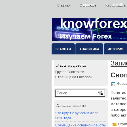
Главная
О проекте
Карта сайта
ГЛАВНАЯ
АНАЛИТИКА
ИСТОРИЯ
Запис
Мы в соцсетях
Группа Вконтакте
Своп
Страница на Facebook
Февра
Понятие 
валютно
металлов
Свежие записи
в которо
Что будет с рублем в июле
либо акт
2016 года
Опубл
Совмещение основной работы