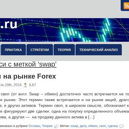
ПРАКТИКА
СТРАТЕГИИ
ТЕОРИЯ
ТЕХНИЧЕСКИЙ АНАЛИЗ
и с меткой ‘swap’
 на рынке Forex
ль 29th, 2016
IL87
своп (от англ. Swap – обмен) достаточно часто встречается не т
м рынке. Этот термин также встречается и на рынке акций, драг
, и других активов. Термин своп, в широком смысле, обозначает к
м фигурируют две сделки: одна на покупку определенного объема
ива, а другая — на продажу данного актива в […]
иковано в рубрике
Основы
,
Теория
Метки:
swap
,
дата
,
обмен
,
своп
,
сделка