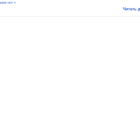
иев нет »
Читать д