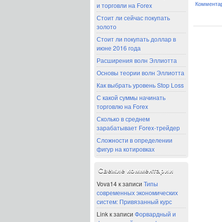
и торговли на Forex
Комментар
Стоит ли сейчас покупать
золото
Стоит ли покупать доллар в
июне 2016 года
Расширения волн Эллиотта
Основы теории волн Эллиотта
Как выбрать уровень Stop Loss
С какой суммы начинать
торговлю на Forex
Сколько в среднем
зарабатывает Forex-трейдер
Сложности в определении
фигур на котировках
Свежие комментарии
Vova14
к записи
Типы
современных экономических
систем: Привязанный курс
Link
к записи
Форвардный и