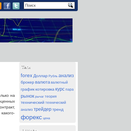
Теги
forex
анализ
Доллар
Рубль
валюта
брокер
валютный
курс
график
котировка
пара
рынок
олько на
теория
рычаг
оценных
технический
технический
онтракт,
трейдер
тренд
анализ
 какого-
форекс
цена
Архивы