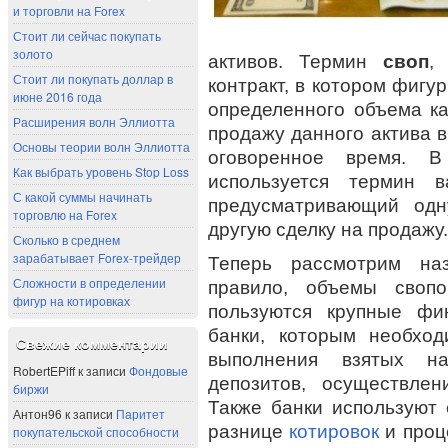
и торговли на Forex
Стоит ли сейчас покупать
золото
активов. Термин
своп
,
Стоит ли покупать доллар в
контракт, в котором фигу
июне 2016 года
определенного объема ка
Расширения волн Эллиотта
продажу данного актива в
Основы теории волн Эллиотта
оговоренное время. В
Как выбрать уровень Stop Loss
используется термин в
С какой суммы начинать
предусматривающий одн
торговлю на Forex
другую сделку на продажу.
Сколько в среднем
зарабатывает Forex-трейдер
Теперь рассмотрим наз
Сложности в определении
правило, объемы своп
фигур на котировках
пользуются крупные фи
банки, которым необхо
Свежие комментарии
выполнения взятых на
RobertEPiff
к записи
Фондовые
депозитов, осуществлен
биржи
Также банки используют
Антон96
к записи
Паритет
разнице
котировок
и проц
покупательской способности