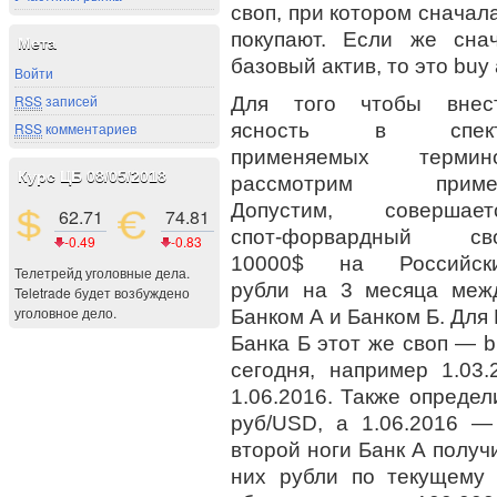
своп, при котором сначал
покупают. Если же сна
Мета
базовый актив, то это buy 
Войти
RSS
записей
Для того чтобы внес
ясность в спек
RSS
комментариев
применяемых термин
Курс ЦБ 08/05/2018
рассмотрим приме
Допустим, совершает
62.71
74.81
спот-форвардный св
-0.49
-0.83
10000$ на Российск
Телетрейд уголовные дела.
рубли на 3 месяца меж
Teletrade будет возбуждено
уголовное дело.
Банком А и Банком Б. Для Б
Банка Б этот же своп — b
сегодня, например 1.03
1.06.2016. Также определ
руб/USD, а 1.06.2016 
второй ноги Банк А получ
них рубли по текущему 