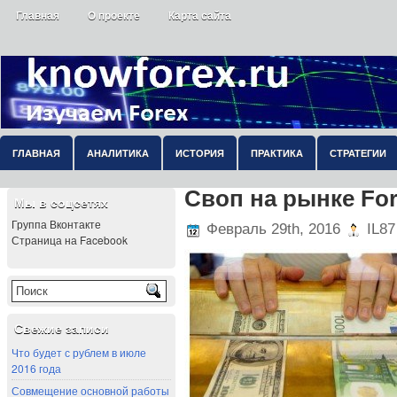
Главная
О проекте
Карта сайта
ГЛАВНАЯ
АНАЛИТИКА
ИСТОРИЯ
ПРАКТИКА
СТРАТЕГИИ
Своп на рынке Fo
Мы в соцсетях
Группа Вконтакте
Февраль 29th, 2016
IL87
Страница на Facebook
Свежие записи
Что будет с рублем в июле
2016 года
Совмещение основной работы