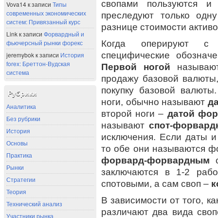
свопами пользуются и 
Vova14
к записи
Типы
современных экономических
преследуют только одн
систем: Привязанный курс
разнице стоимости активо
Link
к записи
Форвардный и
Когда оперируют с 
фьючерсный рынки форекс
специфические обозначе
jeremybok
к записи
История
forex: Бреттон-Вудская
Первой ногой
называют
система
продажу базовой валюты
покупку базовой валюты
Рубрики
ноги, обычно называют
да
Аналитика
второй ноги –
датой фо
Без рубрики
называют
спот-форвард
История
исключения. Если даты и
Основы
то обе они называются ф
Практика
форвард-форвардным
с
Рынки
заключаются в 1-2 раб
Стратегии
спотовыми, а сам своп –
к
Теория
В зависимости от того, к
Технический анализ
различают два вида своп
Участники рынка