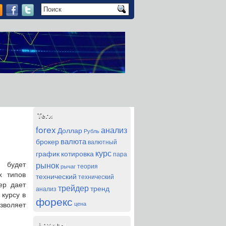
Теги
forex
анализ
Доллар
Рубль
валюта
брокер
валютный
курс
график
котировка
пара
рынок
н будет
теория
рычаг
х типов
технический
технический
ер дает
трейдер
тренд
анализ
курсу в
форекс
цена
озволяет
Архивы