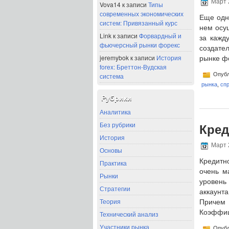
Март 
Vova14
к записи
Типы
современных экономических
Еще одн
систем: Привязанный курс
нем осу
Link
к записи
Форвардный и
за кажд
фьючерсный рынки форекс
создател
jeremybok
к записи
История
рынке фо
forex: Бреттон-Вудская
Опубл
система
рынка
,
сп
Рубрики
Аналитика
Без рубрики
Кред
История
Март 
Основы
Кредитн
Практика
очень м
Рынки
уровень
Стратегии
аккаунт
Теория
Причем
Коэффици
Технический анализ
Участники рынка
Опубл