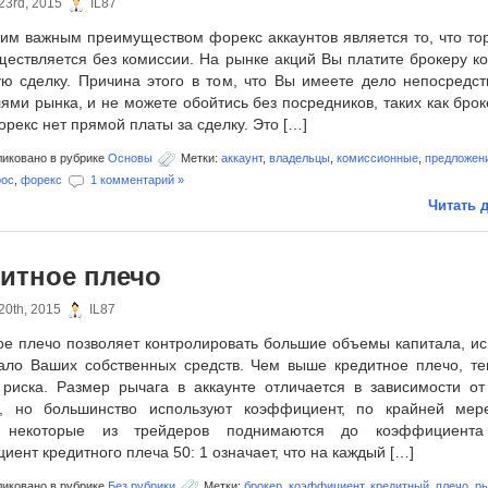
23rd, 2015
IL87
им важным преимуществом форекс аккаунтов является то, что тор
ществляется без комиссии. На рынке акций Вы платите брокеру к
ую сделку. Причина этого в том, что Вы имеете дело непосредст
ями рынка, и не можете обойтись без посредников, таких как бро
рекс нет прямой платы за сделку. Это […]
иковано в рубрике
Основы
Метки:
аккаунт
,
владельцы
,
комиссионные
,
предложен
рос
,
форекс
1 комментарий »
Читать д
итное плечо
20th, 2015
IL87
ое плечо позволяет контролировать большие объемы капитала, ис
ало Ваших собственных средств. Чем выше кредитное плечо, т
 риска. Размер рычага в аккаунте отличается в зависимости от
а, но большинство используют коэффициент, по крайней мере
 некоторые из трейдеров поднимаются до коэффициента 
ент кредитного плеча 50: 1 означает, что на каждый […]
иковано в рубрике
Без рубрики
Метки:
брокер
,
коэффициент
,
кредитный
,
плечо
,
ры