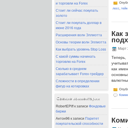
и торговли на Forex
Опубл
лосс
,
тейк
Стоит ли сейчас покупать
золото
Стоит ли покупать доллар в
июне 2016 года
Как 
Расширения волн Эллиотта
под
Основы теории волн Эллиотта
Как выбрать уровень Stop Loss
Март 
С какой суммы начинать
Теперь,
торговлю на Forex
учитыват
Сколько в среднем
как имен
зарабатывает Forex-трейдер
основны
валютных
Сложности в определении
фигур на котировках
Опубл
Комме
Свежие комментарии
RobertEPiff
к записи
Фондовые
биржи
Антон96
к записи
Паритет
Коми
покупательской способности