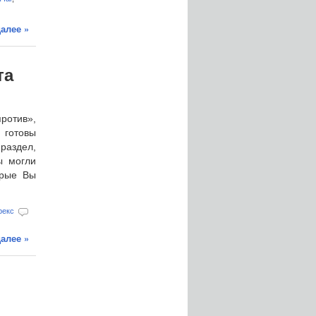
алее »
та
ротив»,
 готовы
раздел,
ы могли
орые Вы
рекс
алее »