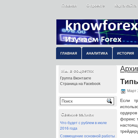
Главная
О проекте
Карта сайта
ГЛАВНАЯ
АНАЛИТИКА
ИСТОРИЯ
Архи
Мы в соцсетях
Группа Вконтакте
Типы
Страница на Facebook
Март 
Если тр
использ
ордеров
Свежие записи
форекс 
Что будет с рублем в июле
настояще
2016 года
трейдер
Совмещение основной работы