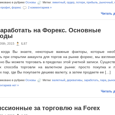
иковано в рубрике
Основы
Метки:
лимитный
,
ордер
,
потери
,
прибыль
,
рыночный
,
-профит
,
форекс
2 комментариев »
Читать д
заработать на Форекс. Основные
ходы
26th, 2015
IL87
 когда Вы знаете, некоторые важные факторы, которые нео
ь при открытии аккаунта для торгов на рынке форекс, мы взгляне
но Вы можете торговать в пределах этой учетной записи. Сущест
х способа торговли на валютном рынке: просто покупка и 
 пар, где Вы покупаете дешево валюту, а затем продаете ее […]
иковано в рубрике
Основы
Метки:
валютный
,
деревативы
,
заработать
,
пара
,
рыно
нтариев нет »
Читать д
ссионные за торговлю на Forex