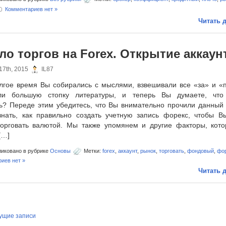
Комментариев нет »
Читать д
ло торгов на Forex. Открытие аккаун
17th, 2015
IL87
олгое время Вы собирались с мыслями, взвешивали все «за» и «п
ли большую стопку литературы, и теперь Вы думаете, что
ть? Переде этим убедитесь, что Вы внимательно прочили данный 
знать, как правильно создать учетную запись форекс, чтобы В
торговать валютой. Мы также упомянем и другие факторы, кот
[…]
иковано в рубрике
Основы
Метки:
forex
,
аккаунт
,
рынок
,
торговать
,
фондовый
,
фо
иев нет »
Читать д
ущие записи