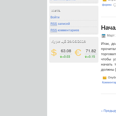
форекс
Мета
Войти
RSS
записей
Нача
RSS
комментариев
Март 
Курс ЦБ 29/06/2019
Итак, д
прочита
63.08
71.82
торгова
+0.03
+0.15
чтобы у
начать 
должны 
Опубл
Комментар
« Предыд