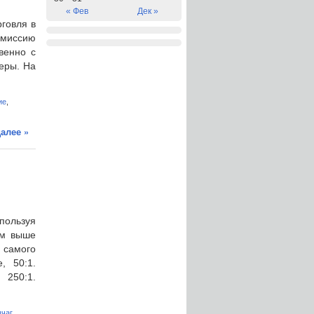
« Фев
Дек »
говля в
омиссию
венно с
керы. На
ие
,
алее »
пользуя
ем выше
 самого
, 50:1.
250:1.
чаг
,