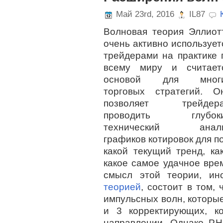
Май 23rd, 2016
IL87
Волновая теория Эллиот
очень активно использует
трейдерами на практике 
всему миру и считает
основой для мног
торговых стратегий. О
позволяет трейдер
проводить глубок
технический анал
графиков котировок для п
какой текущий тренд, ка
какое самое удачное вре
смысл этой теории, и
теорией
, состоит в том,
импульсных волн, которы
и 3 корректирующих, к
направлении. Однако Р.