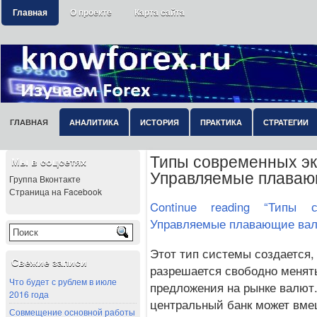
Главная
О проекте
Карта сайта
ГЛАВНАЯ
АНАЛИТИКА
ИСТОРИЯ
ПРАКТИКА
СТРАТЕГИИ
Типы современных эк
Мы в соцсетях
Управляемые плаваю
Группа Вконтакте
Страница на Facebook
Continue reading “Типы 
Управляемые плавающие вал
Этот тип системы создается,
Свежие записи
разрешается свободно менять
Что будет с рублем в июле
предложения на рынке валют.
2016 года
центральный банк может вме
Совмещение основной работы