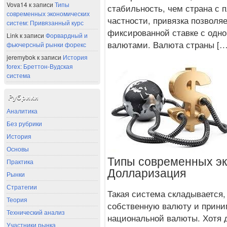
Vova14
к записи
Типы
стабильность, чем страна с
современных экономических
частности, привязка позволя
систем: Привязанный курс
фиксированной ставке с одн
Link
к записи
Форвардный и
валютами. Валюта страны […
фьючерсный рынки форекс
jeremybok
к записи
История
forex: Бреттон-Вудская
система
Рубрики
Аналитика
Без рубрики
История
Основы
Типы современных эк
Практика
Долларизация
Рынки
Стратегии
Такая система складывается,
Теория
собственную валюту и прини
Технический анализ
национальной валюты. Хотя 
Участники рынка