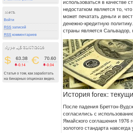
использоваться в качестве с
недостатком является то, чт
Мета
может печатать деньги и вес
Войти
денежно-кредитную политику
RSS
записей
страны является Сальвадор, 
RSS
комментариев
Курс ЦБ 31/07/2019
63.38
70.60
-0.14
-0.04
Статья о том, как заработать
на бинарных опционах видео.
История forex: теку
После падения Бреттон-Вудск
согласились с использовани
Ямайского соглашения 1976 г
золотого стандарта навсегда 