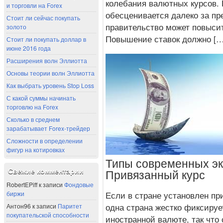
колебания валютных курсов.
и торговли на Forex
обесценивается далеко за пр
Стоит ли сейчас покупать
правительство может повысит
золото
Повышение ставок должно […
Стоит ли покупать доллар в
июне 2016 года
Расширения волн Эллиотта
Основы теории волн Эллиотта
Как выбрать уровень Stop Loss
С какой суммы начинать
торговлю на Forex
Сколько в среднем
зарабатывает Forex-трейдер
Сложности в определении
фигур на котировках
Типы современных эк
Привязанный курс
Свежие комментарии
RobertEPiff
к записи
Фондовые
биржи
Если в стране установлен при
одна страна жестко фиксируе
Антон96
к записи
Паритет
покупательской способности
иностранной валюте, так что