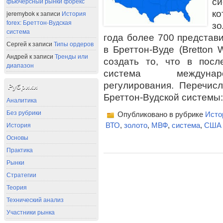
си
фьючерсный рынки форекс
ко
jeremybok
к записи
История
forex: Бреттон-Вудская
зо
система
года более 700 представ
Сергей
к записи
Типы ордеров
в Бреттон-Вуде (Bretton
Андрей
к записи
Тренды или
создать то, что в посл
диапазон
система междунаро
регулирования. Перечис
Рубрики
Бреттон-Вудской системы:
Аналитика
Без рубрики
Опубликовано в рубрике
Исто
История
ВТО
,
золото
,
МВФ
,
система
,
США
Основы
Практика
Рынки
Стратегии
Теория
Технический анализ
Участники рынка