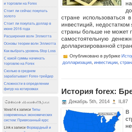
н
и торговли на Forex
д
Стоит ли сейчас покупать
золото
стране использоваться в
Стоит ли покупать доллар в
инвестиций, недостатком 
июне 2016 года
страны больше не может п
Расширения волн Эллиотта
самостоятельную денежн
Основы теории волн Эллиотта
долларизированной страны
Как выбрать уровень Stop Loss
Опубликовано в рубрике
Исто
С какой суммы начинать
долларизация
,
инвестиции
,
стран
торговлю на Forex
Сколько в среднем
зарабатывает Forex-трейдер
Сложности в определении
фигур на котировках
История forex: Бр
Декабрь 5th, 2014
IL87
Свежие комментарии
Vova14
к записи
Типы
В
современных экономических
с
систем: Привязанный курс
н
Link
к записи
Форвардный и