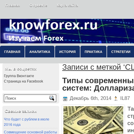
Главная
О проекте
Карта сайта
ГЛАВНАЯ
АНАЛИТИКА
ИСТОРИЯ
ПРАКТИКА
СТРАТЕГИИ
Записи с меткой ‘С
Мы в соцсетях
Группа Вконтакте
Типы современны
Страница на Facebook
систем: Доллариз
Декабрь 6th, 2014
IL87
Та
Свежие записи
ст
Что будет с рублем в июле
с
2016 года
и
Совмещение основной работы