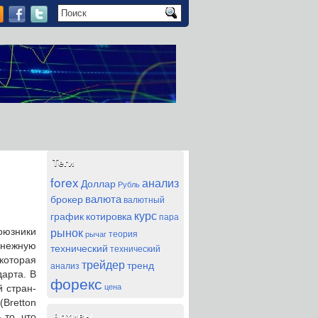
Теги
forex
анализ
Доллар
Рубль
валюта
брокер
валютный
курс
график
котировка
пара
рынок
оюзники
теория
рычаг
енежную
технический
технический
которая
трейдер
тренд
анализ
дарта. В
форекс
цена
 стран-
Bretton
Архивы
 то, что