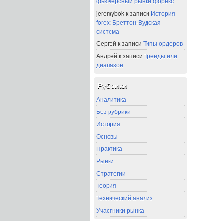
фьючерсный рынки форекс
jeremybok
к записи
История
forex: Бреттон-Вудская
система
Сергей
к записи
Типы ордеров
Андрей
к записи
Тренды или
диапазон
Рубрики
Аналитика
Без рубрики
История
Основы
Практика
Рынки
Стратегии
Теория
Технический анализ
Участники рынка