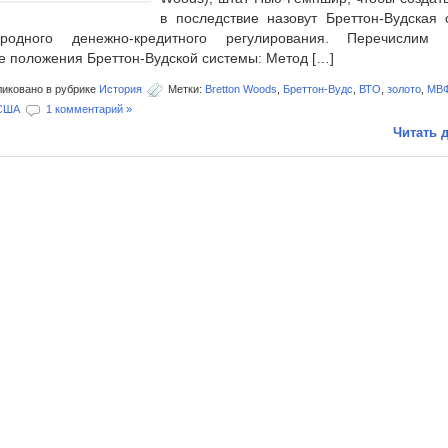
в последствие назовут Бреттон-Вудская 
ародного денежно-кредитного регулирования. Перечислим 
е положения Бреттон-Вудской системы: Метод […]
иковано в рубрике
История
Метки:
Bretton Woods
,
Бреттон-Вудс
,
ВТО
,
золото
,
МВ
США
1 комментарий »
Читать д