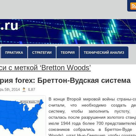
ПРАКТИКА
СТРАТЕГИИ
ТЕОРИЯ
ТЕХНИЧЕСКИЙ АНАЛИЗ
и с меткой ‘Bretton Woods’
рия forex: Бреттон-Вудская система
ь 5th, 2014
IL87
В конце Второй мировой войны страны-с
считали, что необходимо создать д
систему, чтобы заполнить пустоту, 
осталась после разрушения золотого стан
июле 1944 года более 700 представителей
союзников собрались в Бреттон-Вуде (
Woods), штат Нью-Гемпшир, чтобы создать