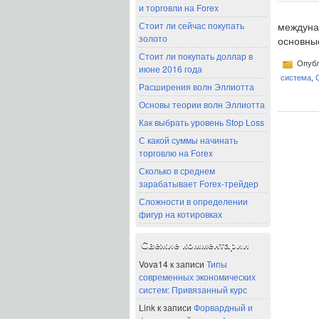
и торговли на Forex
Стоит ли сейчас покупать
междун
золото
основны
Стоит ли покупать доллар в
Опубл
июне 2016 года
система
,
Расширения волн Эллиотта
Основы теории волн Эллиотта
Как выбрать уровень Stop Loss
С какой суммы начинать
торговлю на Forex
Сколько в среднем
зарабатывает Forex-трейдер
Сложности в определении
фигур на котировках
Свежие комментарии
Vova14
к записи
Типы
современных экономических
систем: Привязанный курс
Link
к записи
Форвардный и