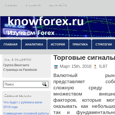
Главная
О проекте
Карта сайта
ГЛАВНАЯ
АНАЛИТИКА
ИСТОРИЯ
ПРАКТИКА
СТРАТЕГИИ
Торговые сигналы
Мы в соцсетях
Группа Вконтакте
Март 15th, 2016
IL87
Страница на Facebook
Валютный рыно
представляет соб
сложную среду 
множеством внешн
Свежие записи
факторов, которые мог
Что будет с рублем в июле
оказывать как небольшо
2016 года
так и фундаментальн
Совмещение основной работы