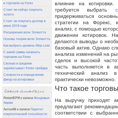
и торговли на Forex
влияние на котировки.
требуется выбрать
Стоит ли сейчас покупать
золото
придерживаться основн
Стоит ли покупать доллар в
стратегии на Форекс, 
июне 2016 года
анализ, с помощью которо
Расширения волн Эллиотта
движении котировок. Н
Основы теории волн Эллиотта
делаются выводы о необх
Как выбрать уровень Stop Loss
базовый актив. Однако с
С какой суммы начинать
анализа изменений на рын
торговлю на Forex
сделок и высокой часто
Сколько в среднем
часть выполняется в а
зарабатывает Forex-трейдер
технический анализ 
Сложности в определении
практически невозможно.
фигур на котировках
Что такое торгов
Свежие комментарии
RobertEPiff
к записи
Фондовые
На выручку приходят а
биржи
предлагают рекомендации
Антон96
к записи
Паритет
соответствии с выбранн
покупательской способности