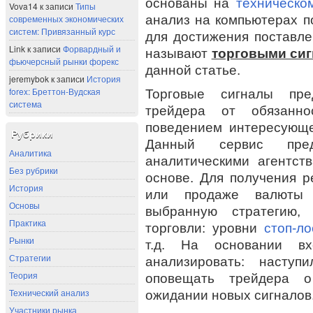
основаны на
техническо
Vova14
к записи
Типы
анализ на компьютерах 
современных экономических
систем: Привязанный курс
для достижения поставл
Link
к записи
Форвардный и
называют
торговыми си
фьючерсный рынки форекс
данной статье.
jeremybok
к записи
История
forex: Бреттон-Вудская
Торговые сигналы пре
система
трейдера от обязанно
поведением интересующе
Рубрики
Данный сервис пред
Аналитика
аналитическими агентст
Без рубрики
основе. Для получения р
История
или продаже валюты 
Основы
выбранную стратегию,
Практика
торговли: уровни
стоп-ло
Рынки
т.д. На основании в
Стратегии
анализировать: насту
Теория
оповещать трейдера о
Технический анализ
ожидании новых сигналов
Участники рынка