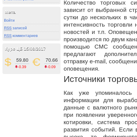
Количество торговых си
зависит от выбранной стр
Мета
сутки до нескольких в ча
Войти
интенсивность торговли 
RSS
записей
новостей и т.п. Оповеще
RSS
комментариев
производится по двум кан
помощью СМС сообщени
Курс ЦБ 15/08/2017
предлагают дополните
59.80
70.66
отправку e-mail, сообщен
-0.39
-0.09
оповещения.
Источники торгов
Как уже упоминалось 
информации для вырабо
данные с валютного рынк
при появлении уверенног
котировки, система пр
развития событий. Если 
высока, то формирует