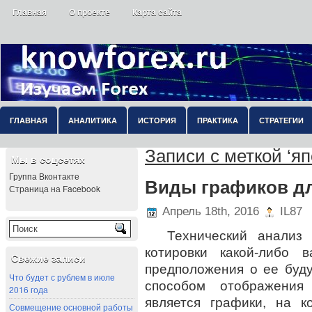
Главная
О проекте
Карта сайта
ГЛАВНАЯ
АНАЛИТИКА
ИСТОРИЯ
ПРАКТИКА
СТРАТЕГИИ
Записи с меткой ‘яп
Мы в соцсетях
Группа Вконтакте
Виды графиков дл
Страница на Facebook
Апрель 18th, 2016
IL87
Технический анализ п
котировки какой-либо
Свежие записи
предположения о ее бу
Что будет с рублем в июле
способом отображени
2016 года
является графики, на 
Совмещение основной работы