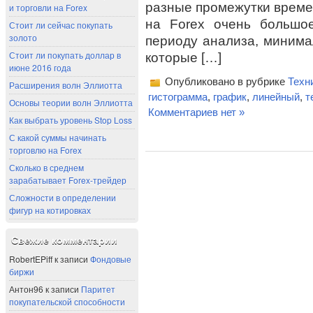
разные промежутки време
и торговли на Forex
на Forex очень большо
Стоит ли сейчас покупать
золото
периоду анализа, миним
Стоит ли покупать доллар в
которые […]
июне 2016 года
Опубликовано в рубрике
Техн
Расширения волн Эллиотта
гистограмма
,
график
,
линейный
,
т
Основы теории волн Эллиотта
Комментариев нет »
Как выбрать уровень Stop Loss
С какой суммы начинать
торговлю на Forex
Сколько в среднем
зарабатывает Forex-трейдер
Сложности в определении
фигур на котировках
Свежие комментарии
RobertEPiff
к записи
Фондовые
биржи
Антон96
к записи
Паритет
покупательской способности