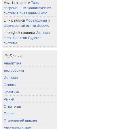
Vova14
к записи
Типы
современных экономических
систем: Привязанный курс
Link
к записи
Форвардный и
фьючерсный рынки форекс
jeremybok
к записи
История
forex: Бреттон-Вудская
система
Рубрики
Аналитика
Без рубрики
История
Основы
Практика
Рынки
Стратегии
Теория
Технический анализ
Участники рынка