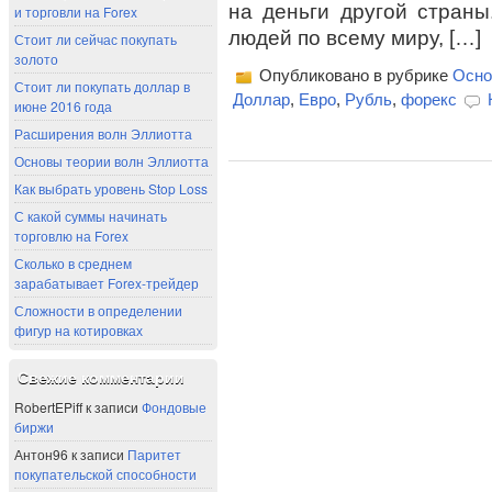
на деньги другой стран
и торговли на Forex
людей по всему миру, […]
Стоит ли сейчас покупать
золото
Опубликовано в рубрике
Осн
Стоит ли покупать доллар в
Доллар
,
Евро
,
Рубль
,
форекс
июне 2016 года
Расширения волн Эллиотта
Основы теории волн Эллиотта
Как выбрать уровень Stop Loss
С какой суммы начинать
торговлю на Forex
Сколько в среднем
зарабатывает Forex-трейдер
Сложности в определении
фигур на котировках
Свежие комментарии
RobertEPiff
к записи
Фондовые
биржи
Антон96
к записи
Паритет
покупательской способности