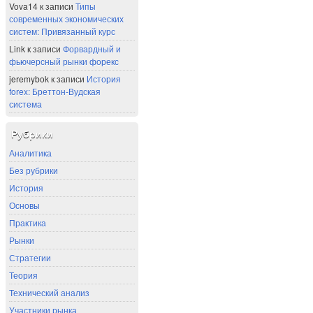
Vova14
к записи
Типы
современных экономических
систем: Привязанный курс
Link
к записи
Форвардный и
фьючерсный рынки форекс
jeremybok
к записи
История
forex: Бреттон-Вудская
система
Рубрики
Аналитика
Без рубрики
История
Основы
Практика
Рынки
Стратегии
Теория
Технический анализ
Участники рынка