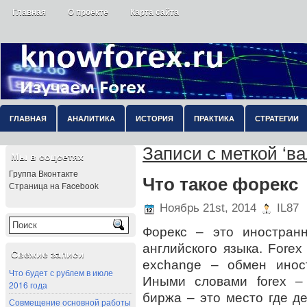
Главная
О проекте
Карта сайта
ГЛАВНАЯ
АНАЛИТИКА
ИСТОРИЯ
ПРАКТИКА
СТРАТЕГИИ
Записи с меткой ‘в
Мы в соцсетях
Группа Вконтакте
Что такое форекс
Страница на Facebook
Ноябрь 21st, 2014
IL87
Форекс – это иностран
английского языка. Forex
Свежие записи
exchange – обмен инос
Что будет с рублем в июле
Иными словами forex –
2016 года
биржа – это место где д
Совмещение основной работы