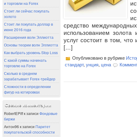
ис
и торговли на Forex
с
Стоит ли сейчас покупать
золото
ис
Стоит ли покупать доллар в
средство международных
июне 2016 года
использованием золота 
Расширения волн Эллиотта
услуг состоит в том, что
Основы теории волн Эллиотта
[…]
Как выбрать уровень Stop Loss
Опубликовано в рубрике
Исто
С какой суммы начинать
стандарт
,
унция
,
цена
Коммент
торговлю на Forex
Сколько в среднем
зарабатывает Forex-трейдер
Сложности в определении
фигур на котировках
Свежие комментарии
RobertEPiff
к записи
Фондовые
биржи
Антон96
к записи
Паритет
покупательской способности