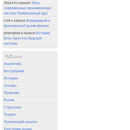
Vova14
к записи
Типы
современных экономических
систем: Привязанный курс
Link
к записи
Форвардный и
фьючерсный рынки форекс
jeremybok
к записи
История
forex: Бреттон-Вудская
система
Рубрики
Аналитика
Без рубрики
История
Основы
Практика
Рынки
Стратегии
Теория
Технический анализ
Участники рынка