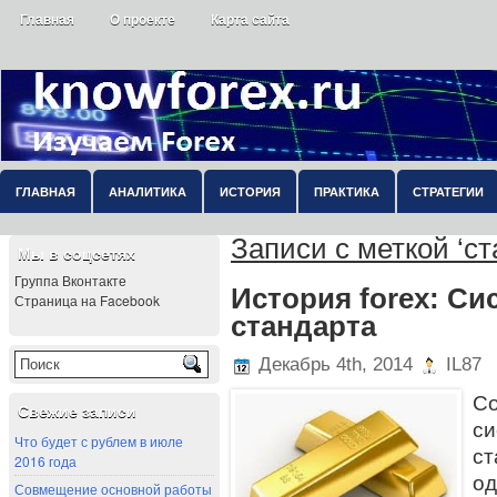
Главная
О проекте
Карта сайта
ГЛАВНАЯ
АНАЛИТИКА
ИСТОРИЯ
ПРАКТИКА
СТРАТЕГИИ
Записи с меткой ‘ст
Мы в соцсетях
Группа Вконтакте
История forex: Си
Страница на Facebook
стандарта
Декабрь 4th, 2014
IL87
С
Свежие записи
с
Что будет с рублем в июле
ст
2016 года
о
Совмещение основной работы