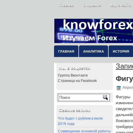
Главная
О проекте
Карта сайта
ГЛАВНАЯ
АНАЛИТИКА
ИСТОРИЯ
Запис
Мы в соцсетях
Группа Вконтакте
Фигу
Страница на Facebook
Апрел
Фигуры 
изменен
свидете
Свежие записи
дальней
Что будет с рублем в июле
боковог
2016 года
трейдер
Совмещение основной работы
открытия