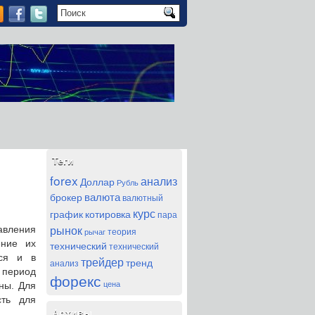
Теги
forex
анализ
Доллар
Рубль
валюта
брокер
валютный
курс
график
котировка
пара
рынок
авления
теория
рычаг
ение их
технический
технический
ься и в
трейдер
тренд
анализ
 период
форекс
цена
ны. Для
сть для
Архивы