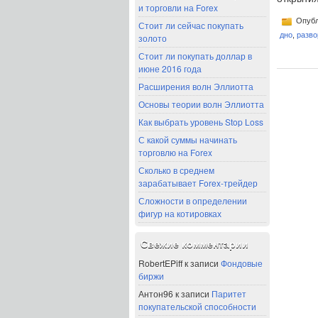
и торговли на Forex
Опубл
Стоит ли сейчас покупать
дно
,
разво
золото
Стоит ли покупать доллар в
июне 2016 года
Расширения волн Эллиотта
Основы теории волн Эллиотта
Как выбрать уровень Stop Loss
С какой суммы начинать
торговлю на Forex
Сколько в среднем
зарабатывает Forex-трейдер
Сложности в определении
фигур на котировках
Свежие комментарии
RobertEPiff
к записи
Фондовые
биржи
Антон96
к записи
Паритет
покупательской способности