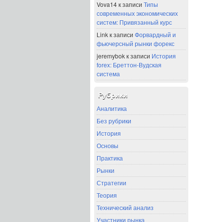
Vova14
к записи
Типы
современных экономических
систем: Привязанный курс
Link
к записи
Форвардный и
фьючерсный рынки форекс
jeremybok
к записи
История
forex: Бреттон-Вудская
система
Рубрики
Аналитика
Без рубрики
История
Основы
Практика
Рынки
Стратегии
Теория
Технический анализ
Участники рынка