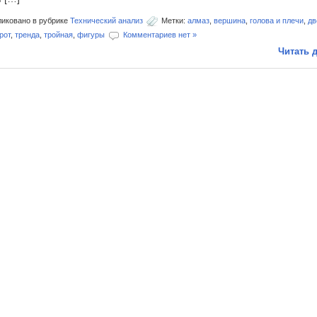
иковано в рубрике
Технический анализ
Метки:
алмаз
,
вершина
,
голова и плечи
,
дв
рот
,
тренда
,
тройная
,
фигуры
Комментариев нет »
Читать д