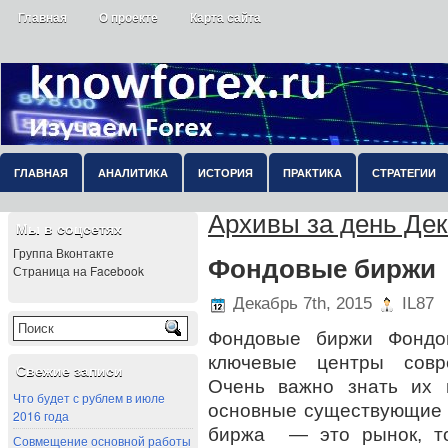
Главная
О проекте
Карта сайта
ГЛАВНАЯ
АНАЛИТИКА
ИСТОРИЯ
ПРАКТИКА
СТРАТЕГИИ
Архивы за день Дек
Мы в соцсетях
Группа Вконтакте
Фондовые биржи
Страница на Facebook
Декабрь 7th, 2015
IL87
Фондовые биржи Фондо
ключевые центры совре
Свежие записи
Очень важно знать их 
Что будет с рублем в июле
основные существующие 
2016 года
биржа — это рынок, то
Совмещение основной работы