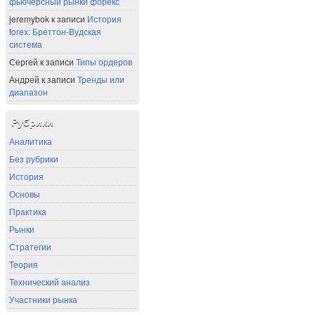
фьючерсный рынки форекс
jeremybok
к записи
История
forex: Бреттон-Вудская
система
Сергей
к записи
Типы ордеров
Андрей
к записи
Тренды или
диапазон
Рубрики
Аналитика
Без рубрики
История
Основы
Практика
Рынки
Стратегии
Теория
Технический анализ
Участники рынка