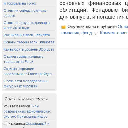
основных финансовых ц
и торговли на Forex
облигации. Фондовые б
Стоит ли сейчас покупать
золото
для выпуска и погашения 
Стоит ли покупать доллар в
Опубликовано в рубрике
Осн
июне 2016 года
компания
,
фонд
Комментариев
Расширения волн Эллиотта
Основы теории волн Эллиотта
Как выбрать уровень Stop Loss
С какой суммы начинать
торговлю на Forex
Сколько в среднем
зарабатывает Forex-трейдер
Сложности в определении
фигур на котировках
Свежие комментарии
Vova14
к записи
Типы
современных экономических
систем: Привязанный курс
Link
к записи
Форвардный и